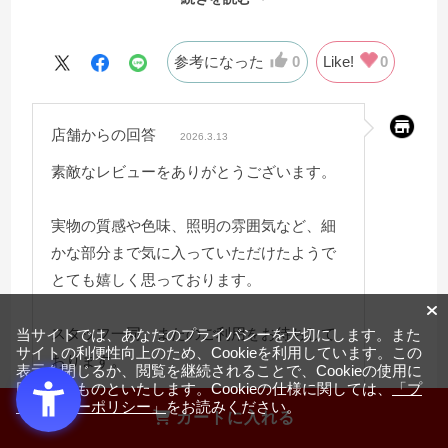
ておりました。
＜照明と木目ルーバーについて＞
照明もまぶしくなく、画像だとわかりづらいですが縦に
参考になった
0
Like!
0
入ったルーバーがとても上品です。
＜色味について＞
店舗からの回答
私が購入したのはオーク色ですが、白に近くなく黄色み
2026.3.13
もつよくない明るい色です。
素敵なレビューをありがとうございます。
色味については好みもあるかと思いますので一度展示品
を確かめてみるのをおすすめいたします。
実物の質感や色味、照明の雰囲気など、細
＜使用感について＞
かな部分まで気に入っていただけたようで
問題なく使用しております。
とても嬉しく思っております。
＜総合＞
とても満足しております。価格と質のバランスが取れて
スタッフ一同、またのご利用をお待ちして
当サイトでは、あなたのプライバシーを大切にします。また
サイトの利便性向上のため、Cookieを利用しています。この
いると思います。
おります。
表示を閉じるか、閲覧を継続されることで、Cookieの使用に
同意するものといたします。Cookieの仕様に関しては、
「プ
ライバシーポリシー」
をお読みください。
カートに入れる