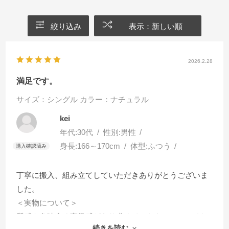
絞り込み
表示：新しい順
2026.2.28
満足です。
サイズ：シングル
カラー：ナチュラル
kei
年代:
30代
性別:
男性
身長:
166～170cm
体型:
ふつう
丁寧に搬入、組み立てしていただきありがとうございま
した。
＜実物について＞
質感や色味含め高級感があり求めていたものにマッチし
続きを読む