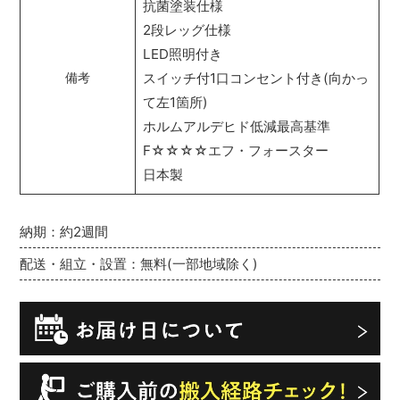
抗菌塗装仕様
2段レッグ仕様
LED照明付き
スイッチ付1口コンセント付き(向かっ
備考
て左1箇所)
ホルムアルデヒド低減最高基準
F☆☆☆☆エフ・フォースター
日本製
納期：約2週間
配送・組立・設置：無料(一部地域除く)