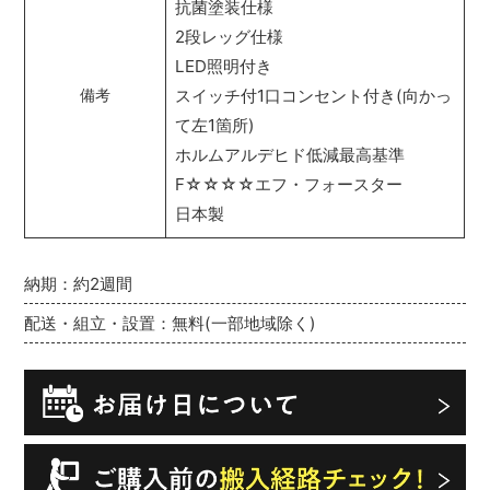
抗菌塗装仕様
2段レッグ仕様
LED照明付き
スイッチ付1口コンセント付き(向かっ
備考
て左1箇所)
ホルムアルデヒド低減最高基準
F☆☆☆☆エフ・フォースター
日本製
納期：約2週間
配送・組立・設置：無料(一部地域除く)