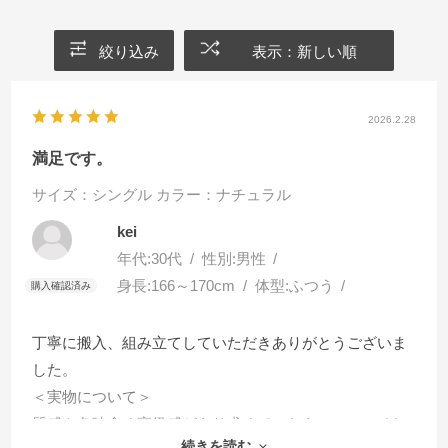
絞り込み
表示：新しい順
2026.2.28
満足です。
サイズ：シングル
カラー：ナチュラル
kei
年代:
30代
性別:
男性
身長:
166～170cm
体型:
ふつう
丁寧に搬入、組み立てしていただきありがとうございま
した。
＜実物について＞
質感や色味含め高級感があり求めていたものにマッチし
続きを読む