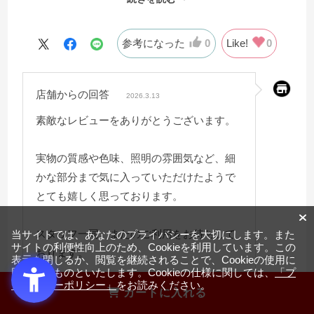
ておりました。
＜照明と木目ルーバーについて＞
照明もまぶしくなく、画像だとわかりづらいですが縦に
参考になった
0
Like!
0
入ったルーバーがとても上品です。
＜色味について＞
店舗からの回答
私が購入したのはオーク色ですが、白に近くなく黄色み
2026.3.13
もつよくない明るい色です。
素敵なレビューをありがとうございます。
色味については好みもあるかと思いますので一度展示品
を確かめてみるのをおすすめいたします。
実物の質感や色味、照明の雰囲気など、細
＜使用感について＞
かな部分まで気に入っていただけたようで
問題なく使用しております。
とても嬉しく思っております。
＜総合＞
とても満足しております。価格と質のバランスが取れて
スタッフ一同、またのご利用をお待ちして
当サイトでは、あなたのプライバシーを大切にします。また
サイトの利便性向上のため、Cookieを利用しています。この
いると思います。
おります。
表示を閉じるか、閲覧を継続されることで、Cookieの使用に
同意するものといたします。Cookieの仕様に関しては、
「プ
ライバシーポリシー」
をお読みください。
カートに入れる