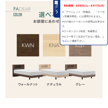
期間限定クーポン
有効期限：8月8日(土)～8月17日(月)
※「アウトレット・特価品」、「クーポ
ン対象外商品」には適用されません。
※その他のクーポンとの併用は出来ませ
ん
※クーポンコード転売、転載禁止
※エラー等でご注文ができない場合、
こ
ちら
にご連絡下さい。