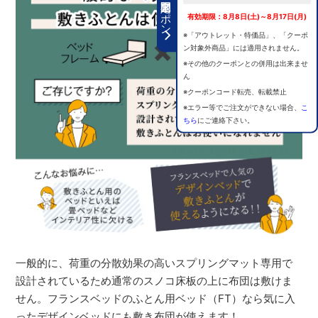
期間限定クーポン
有効期限：8月8日(土)～8月17日(月)
※「アウトレット・特価品」、「クーポ
ン対象外商品」には適用されません。
※その他のクーポンとの併用は出来ませ
ん
※クーポンコード転売、転載禁止
※エラー等でご注文ができない場合、
こ
ちら
にご連絡下さい。
一般的に、荷重の分散効果の高いスプリングマット専用で
設計されているため通常のスノコ床板の上に布団は敷けま
せん。フランスベッドのふとん用ベッド（FT）なら気に入
ったデザインベッドにも敷き布団が使えます！