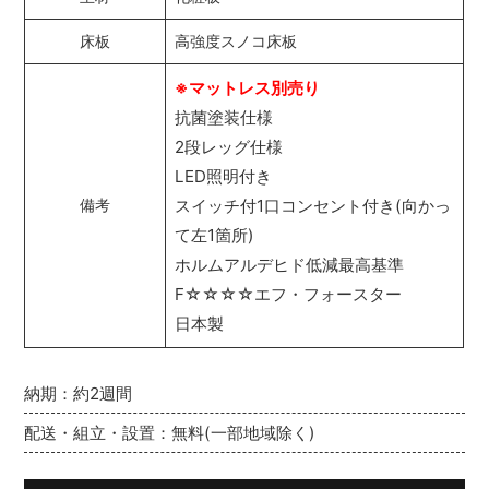
床板
高強度スノコ床板
※マットレス別売り
抗菌塗装仕様
2段レッグ仕様
LED照明付き
スイッチ付1口コンセント付き(向かっ
備考
て左1箇所)
ホルムアルデヒド低減最高基準
F☆☆☆☆エフ・フォースター
日本製
納期：約2週間
配送・組立・設置：無料(一部地域除く)