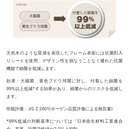
天然木のような質感を表現したフレーム表面には抗菌剤入
りシートを使用。デザイン性を損なうことなく優れた抗菌
機能で細菌を低減します。
効果：大腸菌、黄色ブドウ球菌に対し、付着した細菌を
99%以上低減*する効果があり、細菌からのリスクを低減し
ます。
性能評価：JIS Z 2801(ボーゲン品質評価による報告書)
*99%低減の判断基準については「日本衛生材料工業連合
会」基準。抗菌活性値が2.0以上抑制。