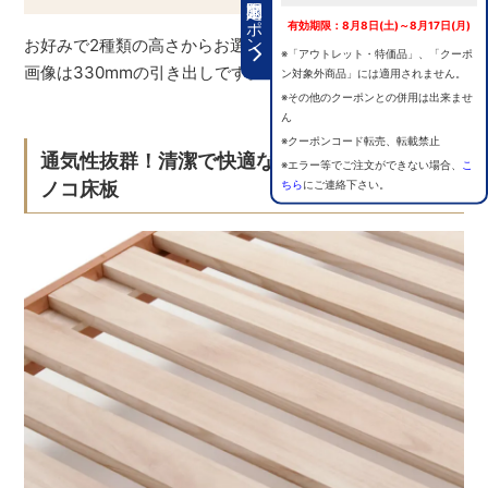
期間限定クーポン
有効期限：8月8日(土)～8月17日(月)
お好みで2種類の高さからお選びいただけます。※イメージ
※「アウトレット・特価品」、「クーポ
画像は330mmの引き出しです。
ン対象外商品」には適用されません。
※その他のクーポンとの併用は出来ませ
ん
※クーポンコード転売、転載禁止
通気性抜群！清潔で快適な睡眠環境を保つス
※エラー等でご注文ができない場合、
こ
ちら
にご連絡下さい。
ノコ床板