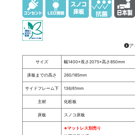
ア
サイズ
幅1400×長さ2075×高さ850mm
床板までの高さ
260/185mm
サイドフレーム下
136/61mm
主材
化粧板
床板
スノコ床板
※マットレス別売り