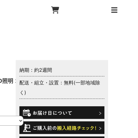
納期：約2週間
D照明 コ
配送・組立・設置：無料(一部地域除
く)