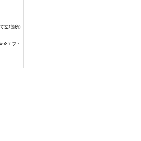
て左1箇所)
☆☆エフ・