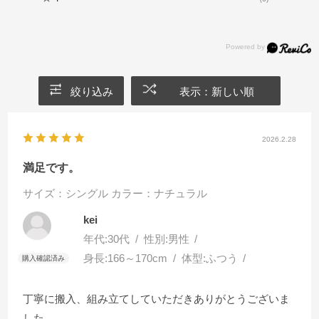
絞り込み
表示：新しい順
2026.2.28
満足です。
サイズ：シングル
カラー：ナチュラル
kei
年代:
30代
性別:
男性
身長:
166～170cm
体型:
ふつう
丁寧に搬入、組み立てしていただきありがとうございま
した。