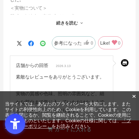
＜実物について＞
質感や色味含め高級感があり求めていたものにマッチし
続きを読む
ておりました。
＜照明と木目ルーバーについて＞
照明もまぶしくなく、画像だとわかりづらいですが縦に
参考になった
0
Like!
0
入ったルーバーがとても上品です。
＜色味について＞
店舗からの回答
私が購入したのはオーク色ですが、白に近くなく黄色み
2026.3.13
もつよくない明るい色です。
素敵なレビューをありがとうございます。
色味については好みもあるかと思いますので一度展示品
を確かめてみるのをおすすめいたします。
実物の質感や色味、照明の雰囲気など、細
＜使用感について＞
かな部分まで気に入っていただけたようで
当サイトでは、あなたのプライバシーを大切にします。また
問題なく使用しております。
サイトの利便性向上のため、Cookieを利用しています。この
とても嬉しく思っております。
表示を閉じるか、閲覧を継続されることで、Cookieの使用に
＜総合＞
同意するものといたします。Cookieの仕様に関しては、
「プ
とても満足しております。価格と質のバランスが取れて
ライバシーポリシー」
をお読みください。
スタッフ一同、またのご利用をお待ちして
カートに入れる
いると思います。
おります。