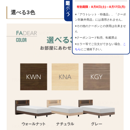
期間限定クーポン
有効期限：8月8日(土)～8月17日(月)
選べる3色
※「アウトレット・特価品」、「クーポ
ン対象外商品」には適用されません。
※その他のクーポンとの併用は出来ませ
ん
※クーポンコード転売、転載禁止
※エラー等でご注文ができない場合、
こ
ちら
にご連絡下さい。