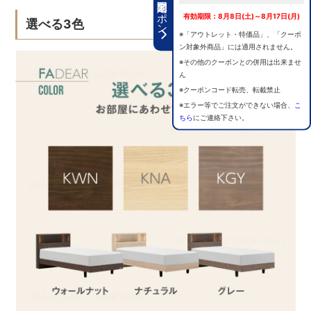
期間限定クーポン
有効期限：8月8日(土)～8月17日(月)
選べる3色
※「アウトレット・特価品」、「クーポ
ン対象外商品」には適用されません。
※その他のクーポンとの併用は出来ませ
ん
※クーポンコード転売、転載禁止
※エラー等でご注文ができない場合、
こ
ちら
にご連絡下さい。