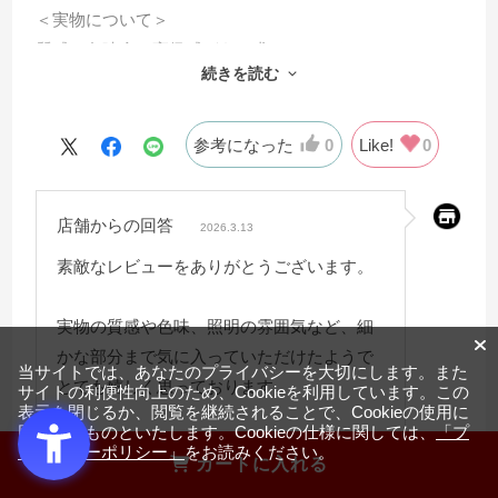
＜実物について＞
質感や色味含め高級感があり求めていたものにマッチし
続きを読む
ておりました。
＜照明と木目ルーバーについて＞
照明もまぶしくなく、画像だとわかりづらいですが縦に
参考になった
0
Like!
0
入ったルーバーがとても上品です。
＜色味について＞
店舗からの回答
私が購入したのはオーク色ですが、白に近くなく黄色み
2026.3.13
もつよくない明るい色です。
素敵なレビューをありがとうございます。
色味については好みもあるかと思いますので一度展示品
を確かめてみるのをおすすめいたします。
実物の質感や色味、照明の雰囲気など、細
＜使用感について＞
かな部分まで気に入っていただけたようで
当サイトでは、あなたのプライバシーを大切にします。また
問題なく使用しております。
とても嬉しく思っております。
サイトの利便性向上のため、Cookieを利用しています。この
＜総合＞
表示を閉じるか、閲覧を継続されることで、Cookieの使用に
同意するものといたします。Cookieの仕様に関しては、
「プ
とても満足しております。価格と質のバランスが取れて
スタッフ一同、またのご利用をお待ちして
ライバシーポリシー」
をお読みください。
カートに入れる
いると思います。
おります。