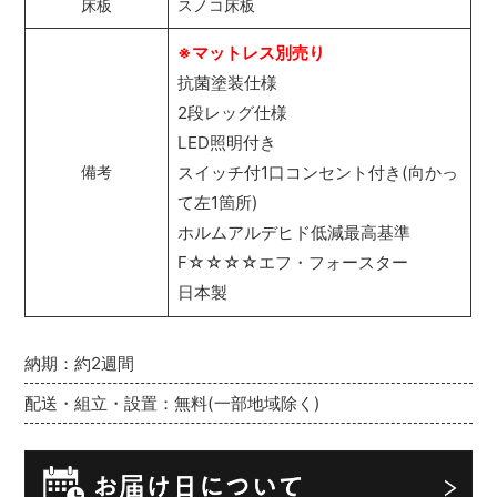
床板
スノコ床板
※マットレス別売り
抗菌塗装仕様
2段レッグ仕様
LED照明付き
スイッチ付1口コンセント付き(向かっ
備考
て左1箇所)
ホルムアルデヒド低減最高基準
F☆☆☆☆エフ・フォースター
日本製
納期：約2週間
配送・組立・設置：無料(一部地域除く)