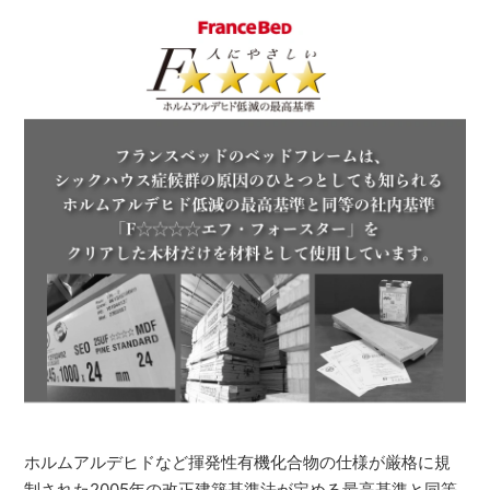
ホルムアルデヒドなど揮発性有機化合物の仕様が厳格に規
制された2005年の改正建築基準法が定める最高基準と同等