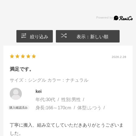
絞り込み
表示：新しい順
2026.2.28
満足です。
サイズ：シングル
カラー：ナチュラル
kei
年代:
30代
性別:
男性
身長:
166～170cm
体型:
ふつう
丁寧に搬入、組み立てしていただきありがとうございま
した。