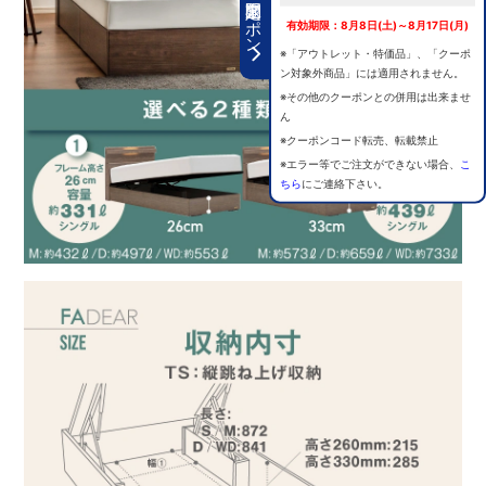
期間限定クーポン
有効期限：8月8日(土)～8月17日(月)
※「アウトレット・特価品」、「クーポ
ン対象外商品」には適用されません。
※その他のクーポンとの併用は出来ませ
ん
※クーポンコード転売、転載禁止
※エラー等でご注文ができない場合、
こ
ちら
にご連絡下さい。