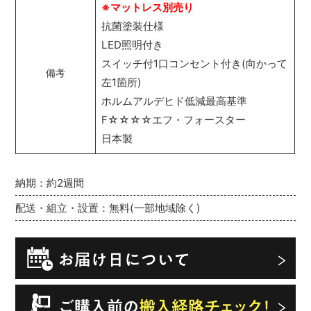
※マットレス別売り
抗菌塗装仕様
LED照明付き
スイッチ付1口コンセント付き(向かって
備考
左1箇所)
ホルムアルデヒド低減最高基準
F☆☆☆☆エフ・フォースター
日本製
納期：約2週間
配送・組立・設置：無料(一部地域除く)