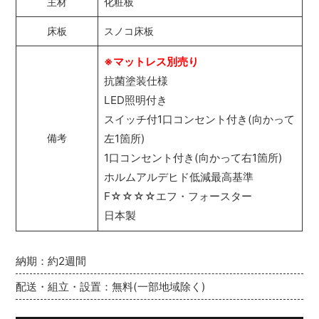
主材
化粧板
床板
スノコ床板
※マットレス別売り
抗菌塗装仕様
LED照明付き
スイッチ付1口コンセント付き(向かって
左1箇所)
備考
1口コンセント付き(向かって右1箇所)
ホルムアルデヒド低減最高基準
F☆☆☆☆エフ・フォースター
日本製
納期：約2週間
配送・組立・設置：無料(一部地域除く)