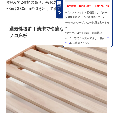
期間限定クーポン
お好みで2種類の高さからお選びいただけます。※イメージ
有効期限：8月8日(土)～8月17日(月)
画像は330mmの引き出しです。
※「アウトレット・特価品」、「クーポ
ン対象外商品」には適用されません。
※その他のクーポンとの併用は出来ませ
ん
通気性抜群！清潔で快適な睡眠環境を保つス
※クーポンコード転売、転載禁止
ノコ床板
※エラー等でご注文ができない場合、
こ
ちら
にご連絡下さい。