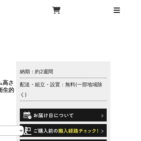
納期：約2週間
ム高さ：
配送・組立・設置：無料(一部地域除
衛生的 日
く)