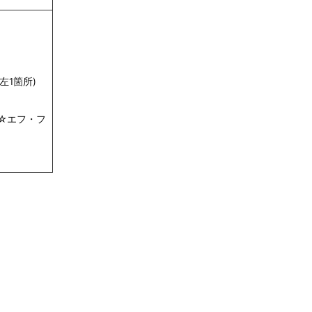
左1箇所)
☆エフ・フ