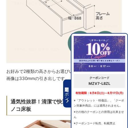
お好みで2種類の高さからお選びいただけます。※イメージ
画像は330mmの引き出しです。
クーポンコード
MZV7-L8ZL
期間限定クーポン
有効期限：8月8日(土)～8月17日(月)
※「アウトレット・特価品」、「クーポ
通気性抜群！清潔で快適な睡眠環境を保つス
ン対象外商品」には適用されません。
ノコ床板
※その他のクーポンとの併用は出来ませ
ん
※クーポンコード転売、転載禁止