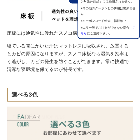
ン対象外商品」には適用されません。
※その他のクーポンとの併用は出来ませ
ん
※クーポンコード転売、転載禁止
※エラー等でご注文ができない場合、
こ
床板には通気性に優れたスノコ構造を採用。
ちら
にご連絡下さい。
寝ている間にかいた汗はマットレスに吸収され、放置する
とカビの原因になりますが、スノコ床板なら湿気を効率よ
く逃がし、カビの発生を防ぐことができます。常に快適で
清潔な寝環境を保てるのが特長です。
選べる3色