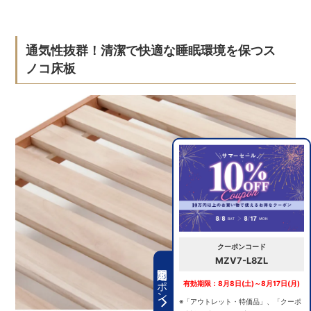
通気性抜群！清潔で快適な睡眠環境を保つス
ノコ床板
クーポンコード
MZV7-L8ZL
期間限定クーポン
有効期限：8月8日(土)～8月17日(月)
※「アウトレット・特価品」、「クーポ