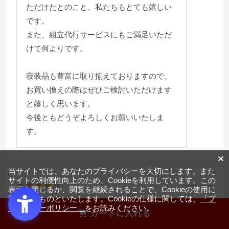
ただけたとのこと、私たちもとても嬉しい
です。
また、組立代行サービスにもご満足いただ
けて何よりです。
寝装品も豊富に取り揃えておりますので、
お買い換えの際はぜひご検討いただけます
と嬉しく思います。
今後ともどうぞよろしくお願いいたしま
す。
当サイトでは、あなたのプライバシーを大切にします。また
サイトの利便性向上のため、Cookieを利用しています。この
2025.12.18
表示を閉じるか、閲覧を継続されることで、Cookieの使用に
同意するものといたします。Cookieの仕様に関しては、
「プ
良い品でした
ライバシーポリシー」
をお読みください。
カートに入れる
サイズ：ダブル
カラー：ナチュラル