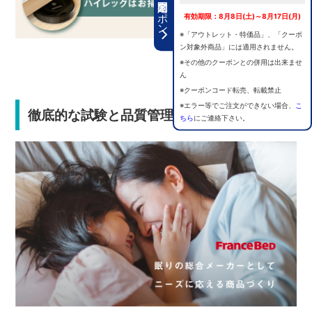
期間限定クーポン
有効期限：8月8日(土)～8月17日(月)
※「アウトレット・特価品」、「クーポ
ン対象外商品」には適用されません。
※その他のクーポンとの併用は出来ませ
ん
※クーポンコード転売、転載禁止
※エラー等でご注文ができない場合、
こ
徹底的な試験と品質管理で安心の選択
ちら
にご連絡下さい。