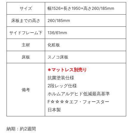
サイズ
幅1526×長さ1950×高さ260/185mm
床板までの高さ
260/185mm
サイドフレーム下
136/61mm
主材
化粧板
床板
スノコ床板
※マットレス別売り
抗菌塗装仕様
2段レッグ仕様
備考
ホルムアルデヒド低減最高基準
F☆☆☆☆エフ・フォースター
日本製
納期：約2週間