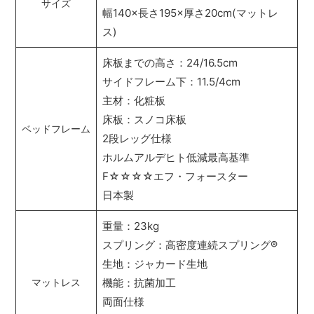
サイズ
幅140×長さ195×厚さ20cm(マットレ
ス)
床板までの高さ：24/16.5cm
サイドフレーム下：11.5/4cm
主材：化粧板
床板：スノコ床板
ベッドフレーム
2段レッグ仕様
ホルムアルデヒト低減最高基準
F☆☆☆☆エフ・フォースター
日本製
重量：23kg
スプリング：高密度連続スプリング
®
生地：ジャカード生地
機能：抗菌加工
マットレス
両面仕様