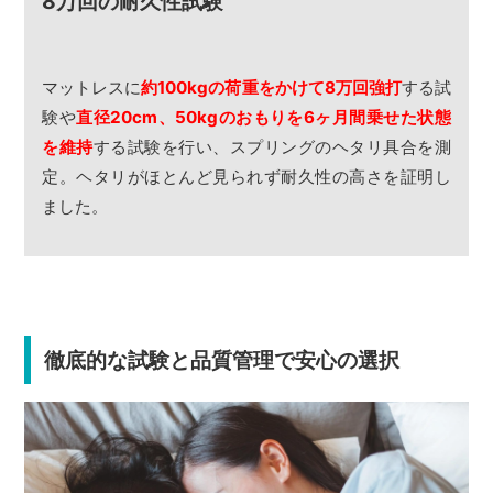
8万回の耐久性試験
マットレスに
約100kgの荷重をかけて8万回強打
する試
験や
直径20cm、50kgのおもりを6ヶ月間乗せた状態
を維持
する試験を行い、スプリングのヘタリ具合を測
定。ヘタリがほとんど見られず耐久性の高さを証明し
ました。
徹底的な試験と品質管理で安心の選択