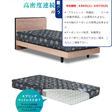
期間限定クーポン
有効期限：8月8日(土)～8月17日(月)
※「アウトレット・特価品」、「クーポ
ン対象外商品」には適用されません。
※その他のクーポンとの併用は出来ませ
ん
※クーポンコード転売、転載禁止
※エラー等でご注文ができない場合、
こ
ちら
にご連絡下さい。