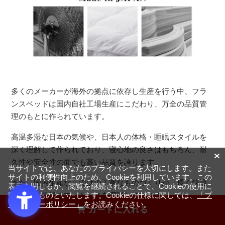
多くのメーカーが海外の拠点に依存し生産を行う中、フラ
ンスベッドは国内自社工場生産にこだわり、万全の品質管
理のもとに作られています。
高温多湿な日本の気候や、日本人の体格・睡眠スタイルを
深く理解して作られており、寝心地の良さはもちろん、耐
久性や安全性の面でも高い品質を誇ります。
当サイトでは、あなたのプライバシーを大切にします。また
サイトの利便性向上のため、Cookieを利用しています。この
また、国内生産ならではの丁寧なものづくりが、長く快適
表示を閉じるか、閲覧を継続されることで、Cookieの使用に
に使える信頼のマットレスを実現しています。
同意するものといたします。Cookieの仕様に関しては、
「プ
ライバシーポリシー」
をお読みください。
カートに入れる
※一部、輸入商品も取り扱っております。