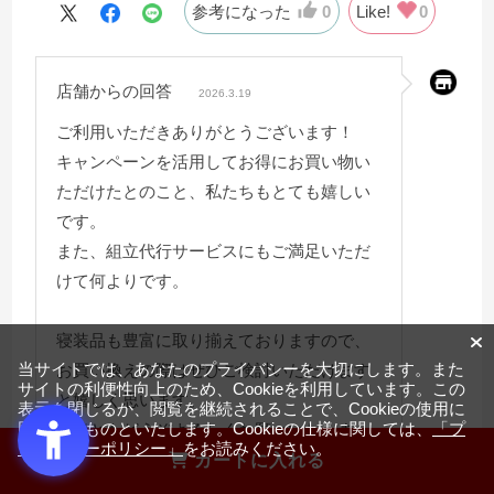
参考になった
0
Like!
0
店舗からの回答
2026.3.19
ご利用いただきありがとうございます！
キャンペーンを活用してお得にお買い物い
ただけたとのこと、私たちもとても嬉しい
です。
また、組立代行サービスにもご満足いただ
けて何よりです。
寝装品も豊富に取り揃えておりますので、
当サイトでは、あなたのプライバシーを大切にします。また
お買い換えの際はぜひご検討いただけます
サイトの利便性向上のため、Cookieを利用しています。この
と嬉しく思います。
表示を閉じるか、閲覧を継続されることで、Cookieの使用に
同意するものといたします。Cookieの仕様に関しては、
「プ
今後ともどうぞよろしくお願いいたしま
ライバシーポリシー」
をお読みください。
す。
カートに入れる