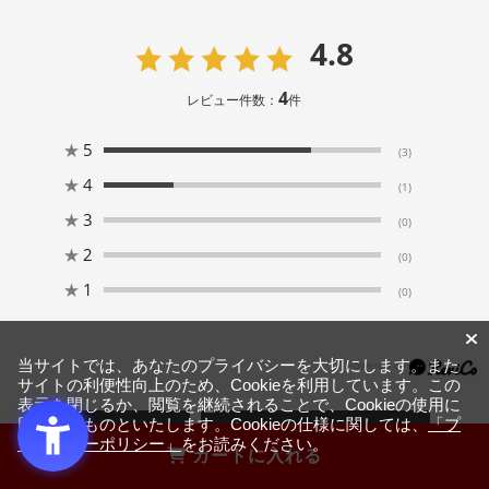
4.8
4
レビュー件数：
件
★
5
(3)
★
4
(1)
★
3
(0)
★
2
(0)
★
1
(0)
当サイトでは、あなたのプライバシーを大切にします。また
サイトの利便性向上のため、Cookieを利用しています。この
表示を閉じるか、閲覧を継続されることで、Cookieの使用に
同意するものといたします。Cookieの仕様に関しては、
「プ
絞り込み
表示：新しい順
ライバシーポリシー」
をお読みください。
カートに入れる