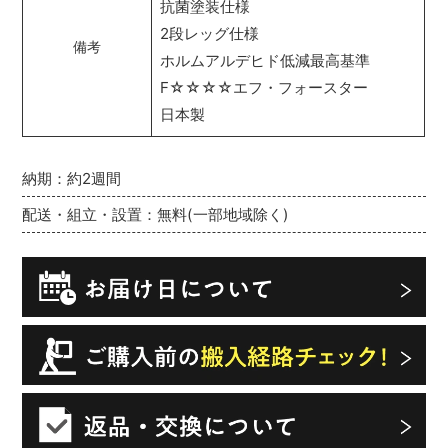
抗菌塗装仕様
2段レッグ仕様
備考
ホルムアルデヒド低減最高基準
F☆☆☆☆エフ・フォースター
日本製
納期：約2週間
配送・組立・設置：無料(一部地域除く)