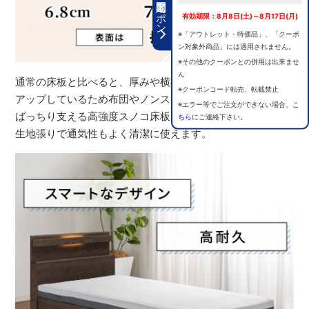
期間限定クーポン
有効期限：8月8日(土)～8月17日(月)
※「アウトレット・特価品」、「クーポ
ン対象外商品」には適用されません。
※その他のクーポンとの併用は出来ませ
ん
通常の床板と比べると、厚みや横桟の数が違うため強度が
※クーポンコード転売、転載禁止
アップしているため布団やノンスプリングマットレスでも
※エラー等でご注文ができない場合、
こ
ばっちり支える高強度スノコ床板です。床板表面には抗菌
ちら
にご連絡下さい。
生地張りで通気性もよく清潔に使えます。