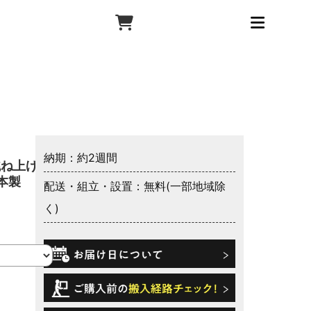
納期：約2週間
跳ね上げ収
本製
配送・組立・設置：無料(一部地域除
く)