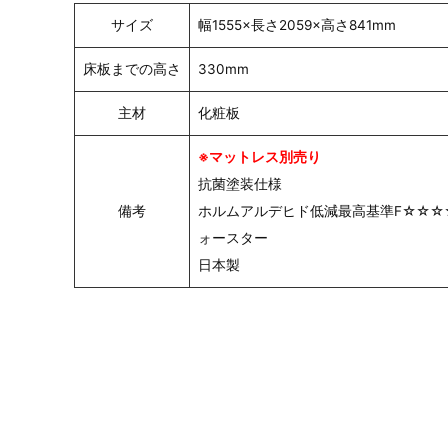
サイズ
幅1555×長さ2059×高さ841mm
床板までの高さ
330mm
主材
化粧板
※マットレス別売り
抗菌塗装仕様
備考
ホルムアルデヒド低減最高基準F☆☆☆
ォースター
日本製