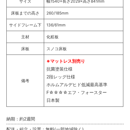
サイズ
幅1540×長さ2029×高さ841mm
床板までの高さ
260/185mm
サイドフレーム下
136/61mm
主材
化粧板
床板
スノコ床板
※マットレス別売り
抗菌塗装仕様
2段レッグ仕様
備考
ホルムアルデヒド低減最高基準
F☆☆☆☆エフ・フォースター
日本製
納期：約2週間
配送・組立・設置：無料(一部地域除く)