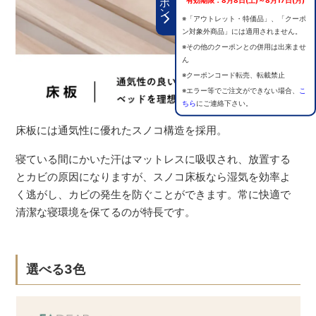
※「アウトレット・特価品」、「クーポ
ン対象外商品」には適用されません。
※その他のクーポンとの併用は出来ませ
ん
※クーポンコード転売、転載禁止
※エラー等でご注文ができない場合、
こ
ちら
にご連絡下さい。
床板には通気性に優れたスノコ構造を採用。
寝ている間にかいた汗はマットレスに吸収され、放置する
とカビの原因になりますが、スノコ床板なら湿気を効率よ
く逃がし、カビの発生を防ぐことができます。常に快適で
清潔な寝環境を保てるのが特長です。
選べる3色