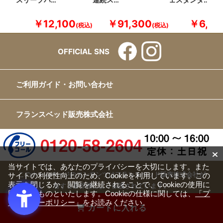
スリープバ…
連続ス…
ェスタンダ…
￥12,100
￥91,300
￥6,60
OFFICIAL SNS
ご利用ガイド・お問い合わせ
フランスベッド販売株式会社
当サイトでは、あなたのプライバシーを大切にします。また
このホームページのコンテンツはフランスベッド販売株式会社が
サイトの利便性向上のため、Cookieを利用しています。この
表示を閉じるか、閲覧を継続されることで、Cookieの使用に
有する著作権により保護されています。
同意するものといたします。Cookieの仕様に関しては、
「プ
すべての文章、画像、動画などを、私的利用の範囲を超えて、許
ライバシーポリシー」
をお読みください。
カートに入れる
可なく複製、改変、転載することは禁じられています。
Copyright(c) FRANCEBED Sales Co., ltd. All Rights Reserved.