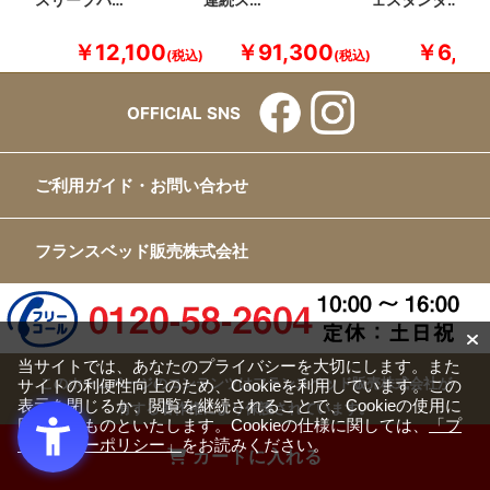
スリープバ…
連続ス…
ェスタンダ…
￥12,100
￥91,300
￥6,60
OFFICIAL SNS
ご利用ガイド・お問い合わせ
フランスベッド販売株式会社
当サイトでは、あなたのプライバシーを大切にします。また
このホームページのコンテンツはフランスベッド販売株式会社が
サイトの利便性向上のため、Cookieを利用しています。この
表示を閉じるか、閲覧を継続されることで、Cookieの使用に
有する著作権により保護されています。
同意するものといたします。Cookieの仕様に関しては、
「プ
すべての文章、画像、動画などを、私的利用の範囲を超えて、許
ライバシーポリシー」
をお読みください。
カートに入れる
可なく複製、改変、転載することは禁じられています。
Copyright(c) FRANCEBED Sales Co., ltd. All Rights Reserved.