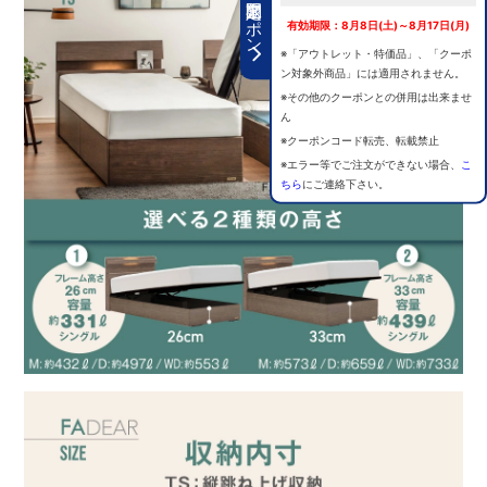
期間限定クーポン
有効期限：8月8日(土)～8月17日(月)
※「アウトレット・特価品」、「クーポ
ン対象外商品」には適用されません。
※その他のクーポンとの併用は出来ませ
ん
※クーポンコード転売、転載禁止
※エラー等でご注文ができない場合、
こ
ちら
にご連絡下さい。