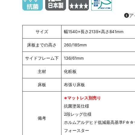
ア
サイズ
幅1540×長さ2139×高さ841mm
床板までの高さ
260/185mm
サイドフレーム下
136/61mm
主材
化粧板
床板
布張り床板
※マットレス別売り
抗菌塗装仕様
2段レッグ仕様
備考
ホルムアルデヒド低減最高基準F☆☆
フォースター