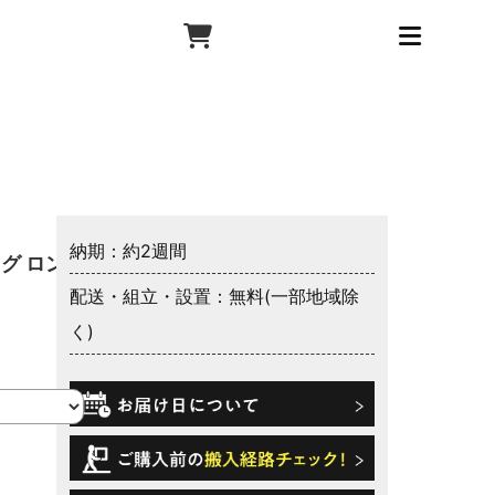
納期：約2週間
グ ロン
配送・組立・設置：無料(一部地域除
く)