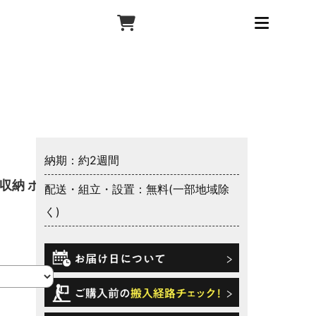
納期：約2週間
収納 ボト
配送・組立・設置：無料(一部地域除
く)