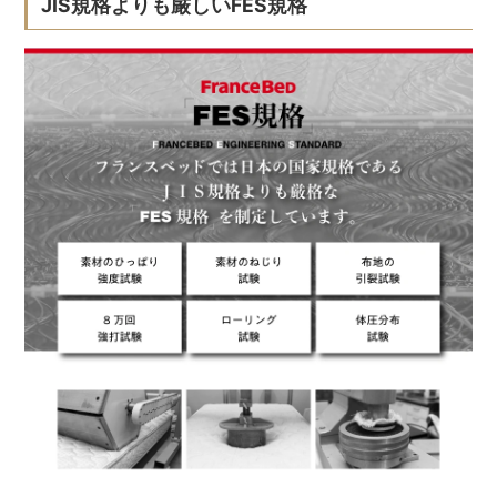
JIS規格よりも厳しいFES規格