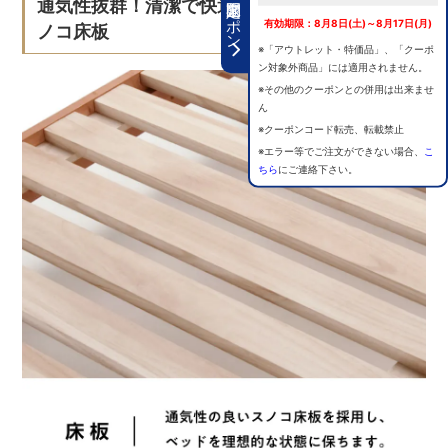
期間限定クーポン
通気性抜群！清潔で快適な睡眠環境を保つス
有効期限：8月8日(土)～8月17日(月)
ノコ床板
※「アウトレット・特価品」、「クーポ
ン対象外商品」には適用されません。
※その他のクーポンとの併用は出来ませ
ん
※クーポンコード転売、転載禁止
※エラー等でご注文ができない場合、
こ
ちら
にご連絡下さい。