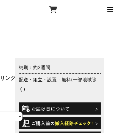
納期：約2週間
リング 抗
配送・組立・設置：無料(一部地域除
く)