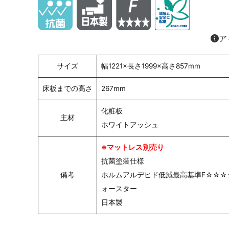
ア
サイズ
幅1221×長さ1999×高さ857mm
床板までの高さ
267mm
化粧板
主材
ホワイトアッシュ
※マットレス別売り
抗菌塗装仕様
備考
ホルムアルデヒド低減最高基準F☆☆☆
ォースター
日本製