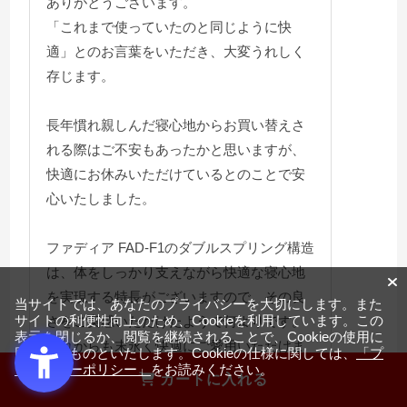
ありがとうございます。
「これまで使っていたのと同じように快
適」とのお言葉をいただき、大変うれしく
存じます。
長年慣れ親しんだ寝心地からお買い替えさ
れる際はご不安もあったかと思いますが、
快適にお休みいただけているとのことで安
心いたしました。
ファディア FAD-F1のダブルスプリング構造
は、体をしっかり支えながら快適な寝心地
を実現する特長がございますので、その良
当サイトでは、あなたのプライバシーを大切にします。また
サイトの利便性向上のため、Cookieを利用しています。この
さをご実感いただけたようで何よりです。
表示を閉じるか、閲覧を継続されることで、Cookieの使用に
これからも末永く快適にご愛用いただけま
同意するものといたします。Cookieの仕様に関しては、
「プ
ライバシーポリシー」
をお読みください。
したら幸いです。
カートに入れる
今後ともよろしくお願いいたします。