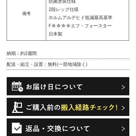
抗菌塗装仕様
2段レッグ仕様
備考
ホルムアルデヒド低減最高基準
F☆☆☆☆エフ・フォースター
日本製
納期：約2週間
配送・組立・設置：無料(一部地域除く)