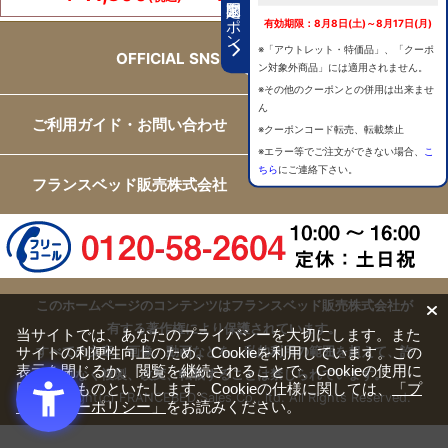
期間限定クーポン
有効期限：8月8日(土)～8月17日(月)
※「アウトレット・特価品」、「クーポ
OFFICIAL SNS
ン対象外商品」には適用されません。
※その他のクーポンとの併用は出来ませ
ん
ご利用ガイド・お問い合わせ
※クーポンコード転売、転載禁止
※エラー等でご注文ができない場合、
こ
ちら
にご連絡下さい。
フランスベッド販売株式会社
このホームページのコンテンツはフランスベッド販売株式会社が
有する著作権により保護されています。
当サイトでは、あなたのプライバシーを大切にします。また
サイトの利便性向上のため、Cookieを利用しています。この
すべての文章、画像、動画などを、私的利用の範囲を超えて、許
表示を閉じるか、閲覧を継続されることで、Cookieの使用に
可なく複製、改変、転載することは禁じられています。
同意するものといたします。Cookieの仕様に関しては、
「プ
Copyright(c) FRANCEBED Sales Co., ltd. All Rights Reserved.
ライバシーポリシー」
をお読みください。