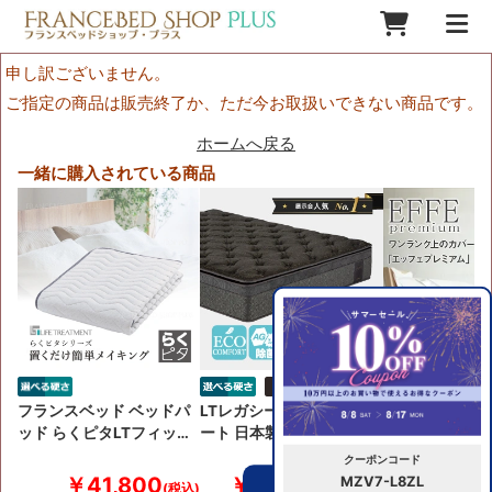
申し訳ございません。
ご指定の商品は販売終了か、ただ今お取扱いできない商品です。
ホームへ戻る
一緒に購入されている商品
フランスベッド ベッドパ
LTレガシー エココンフォ
フランスベッド
ッド らくピタLTフィッ…
ート 日本製高級マット…
プレミアム マ
カ…
クーポンコード
￥41,800
￥355,300
￥13,
MZV7-L8ZL