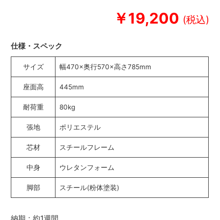
￥19,200
仕様・スペック
サイズ
幅470×奥行570×高さ785mm
座面高
445mm
耐荷重
80kg
張地
ポリエステル
芯材
スチールフレーム
中身
ウレタンフォーム
脚部
スチール(粉体塗装)
納期：約1週間