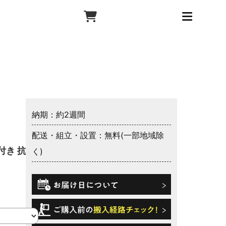
納期：約2週間
配送・組立・設置：無料(一部地域除
付き 抗菌
く)