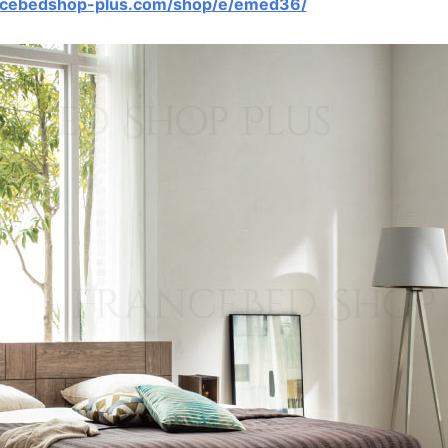
ncebedshop-plus.com/shop/e/emed36/