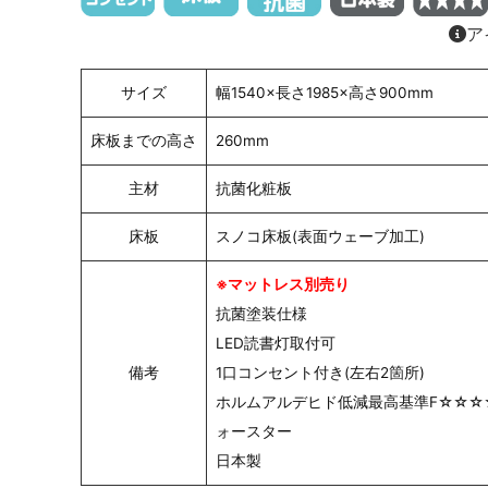
ア
サイズ
幅1540×長さ1985×高さ900mm
床板までの高さ
260mm
主材
抗菌化粧板
床板
スノコ床板(表面ウェーブ加工)
※マットレス別売り
抗菌塗装仕様
LED読書灯取付可
備考
1口コンセント付き(左右2箇所)
ホルムアルデヒド低減最高基準F☆☆☆
ォースター
日本製