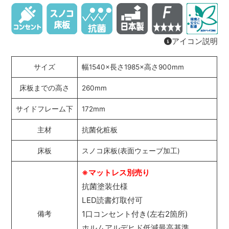
アイコン説明
サイズ
幅1540×長さ1985×高さ900mm
床板までの高さ
260mm
サイドフレーム下
172mm
主材
抗菌化粧板
床板
スノコ床板(表面ウェーブ加工)
※マットレス別売り
抗菌塗装仕様
LED読書灯取付可
1口コンセント付き(左右2箇所)
備考
ホルムアルデヒド低減最高基準