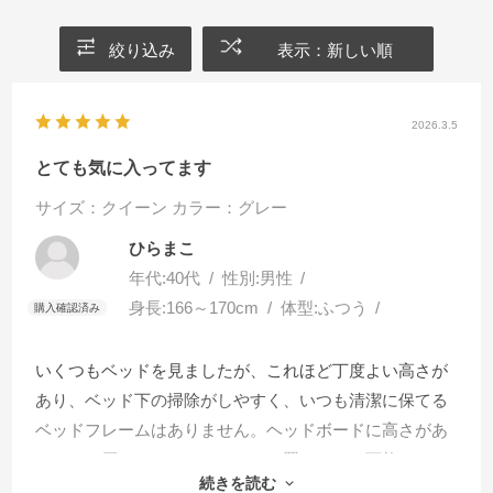
絞り込み
表示：新しい順
2026.3.5
とても気に入ってます
サイズ：クイーン
カラー：グレー
ひらまこ
年代:
40代
性別:
男性
身長:
166～170cm
体型:
ふつう
いくつもベッドを見ましたが、これほど丁度よい高さが
あり、ベッド下の掃除がしやすく、いつも清潔に保てる
ベッドフレームはありません。ヘッドボードに高さがあ
るため、厚いコイルマットレスを置くことも可能です。
続きを読む
ヘッドボードにはスマホスタンド、コンセントがあり就