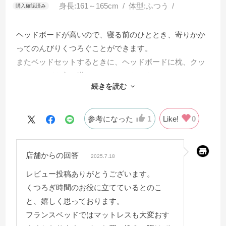
身長:
161～165cm
体型:
ふつう
ヘッドボードが高いので、寝る前のひととき、寄りかか
ってのんびりくつろぐことができます。
またベッドセットするときに、ヘッドボードに枕、クッ
ションなどを立て掛けると、とてもスタイリッシュに！
続きを読む
つくりもしっかりしていて、きしみ音などなく、最高に
気に入っています。おすすめです。
参考になった
1
Like!
0
店舗からの回答
2025.7.18
レビュー投稿ありがとうございます。
くつろぎ時間のお役に立てているとのこ
と、嬉しく思っております。
フランスベッドではマットレスも大変おす