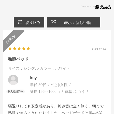
絞り込み
表示：新しい順
2024.12.14
熟睡ベッド
サイズ：シングル
カラー：ホワイト
iruy
年代:
50代
性別:
女性
身長:
156～160cm
体型:
ふつう
寝返りしても安定感があり、軋み音は全く無く、朝まで
熟睡できるようになりました。ヘッドボードは厚みがあ