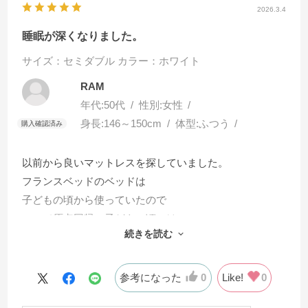
2026.3.4
睡眠が深くなりました。
サイズ：セミダブル
カラー：ホワイト
RAM
年代:
50代
性別:
女性
身長:
146～150cm
体型:
ふつう
以前から良いマットレスを探していました。
フランスベッドのベッドは
子どもの頃から使っていたので
ここで原点回帰。子どもの頃には
続きを読む
わからなかったけど
より寝心地の良さを
参考になった
0
Like!
0
感じますし、細部まで品質にこだわって