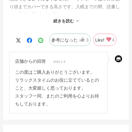
り頭までカバーできる高さです。入眠までの間、読書し
たり動画を見たり頭を預けてリラックスできます。ベッ
続きを読む
ド下スペースは床からフレームまで10cmほどあり、ちょ
っとした雑貨や季節物の衣類などを入れ込めます。配達
業者様には開梱〜撤収まで20分程で組立てして頂きすぐ
参考になった
3
Like!
4
に使用する事ができました。
店舗からの回答
2025.1.9
この度はご購入ありがとうございます。
リラックスタイムのお役に立てているとの
こと、大変嬉しく思っております。
スタッフ一同、またのご利用を心よりお待
ちしております。