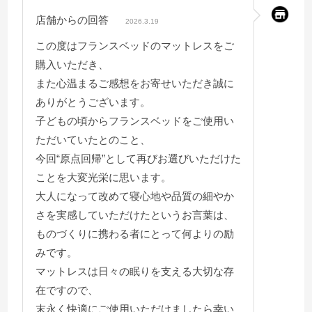
作っているベッドなんだなと
店舗からの回答
改めて感じました。
2026.3.19
この度はフランスベッドのマットレスをご
マットレスの寿命もあるかと思いますが
購入いただき、
大切に末永く使っていきたいと思います。
また心温まるご感想をお寄せいただき誠に
組み立てに来てくださった業者さんも
ありがとうございます。
感じの良い方で全てに満足です。
子どもの頃からフランスベッドをご使用い
ありがとうございました。
ただいていたとのこと、
今回“原点回帰”として再びお選びいただけた
ことを大変光栄に思います。
大人になって改めて寝心地や品質の細やか
さを実感していただけたというお言葉は、
ものづくりに携わる者にとって何よりの励
みです。
マットレスは日々の眠りを支える大切な存
在ですので、
末永く快適にご使用いただけましたら幸い