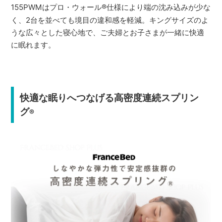
155PWMはプロ・ウォール
®
仕様により端の沈み込みが少な
く、2台を並べても境目の違和感を軽減。キングサイズのよ
うな広々とした寝心地で、ご夫婦とお子さまが一緒に快適
に眠れます。
快適な眠りへつなげる高密度連続スプリン
グ
®