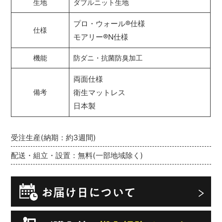
生地
ダブルニット生地
プロ・ウォール
®
仕様
仕様
モアリー
®
N仕様
機能
防ダニ・抗菌防臭加工
両面仕様
衛生マットレス
備考
日本製
受注生産(納期：約3週間)
配送・組立・設置：無料(一部地域除く)