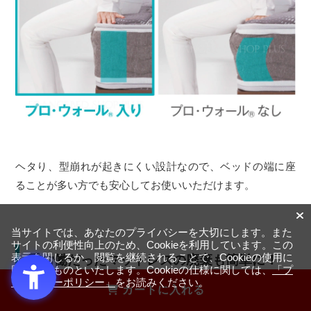
ヘタり、型崩れが起きにくい設計なので、ベッドの端に座
ることが多い方でも安心してお使いいただけます。
当サイトでは、あなたのプライバシーを大切にします。また
サイトの利便性向上のため、Cookieを利用しています。この
表示を閉じるか、閲覧を継続されることで、Cookieの使用に
重労働だったマットレスの廃棄も簡単に！
同意するものといたします。Cookieの仕様に関しては、
「プ
ライバシーポリシー」
をお読みください。
カートに入れる