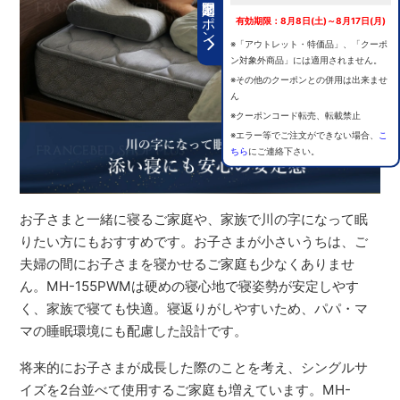
期間限定クーポン
有効期限：8月8日(土)～8月17日(月)
※「アウトレット・特価品」、「クーポ
ン対象外商品」には適用されません。
※その他のクーポンとの併用は出来ませ
ん
※クーポンコード転売、転載禁止
※エラー等でご注文ができない場合、
こ
ちら
にご連絡下さい。
お子さまと一緒に寝るご家庭や、家族で川の字になって眠
りたい方にもおすすめです。お子さまが小さいうちは、ご
夫婦の間にお子さまを寝かせるご家庭も少なくありませ
ん。MH-155PWMは硬めの寝心地で寝姿勢が安定しやす
く、家族で寝ても快適。寝返りがしやすいため、パパ・マ
マの睡眠環境にも配慮した設計です。
将来的にお子さまが成長した際のことを考え、シングルサ
イズを2台並べて使用するご家庭も増えています。MH-