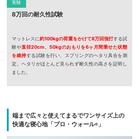
実験
8万回の耐久性試験
マットレスに
約100kgの荷重をかけて8万回強打
する試
験や
直径20cm、50kgのおもりを6ヶ月間乗せた状態
を維持
する試験を行い、スプリングのヘタリ具合を測
定。ヘタリがほとんど見られず耐久性の高さを証明し
ました。
端まで広々と使えてまるでワンサイズ上の
快適な寝心地「プロ・ウォール
」
®