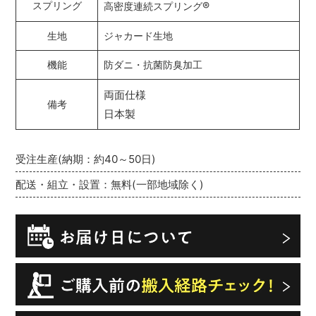
®
スプリング
高密度連続スプリング
生地
ジャカード生地
機能
防ダニ・抗菌防臭加工
両面仕様
備考
日本製
受注生産(納期：約40～50日)
配送・組立・設置：無料(一部地域除く)