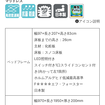
マットレス
アイコン説明
幅97×長さ207×高さ83cm
床板までの高さ：26cm
主材：化粧板
床板：スノコ床板
LED照明付き
ベッドフレーム
スイッチ付き1口スライドコンセント付
き(向かって左1箇所)
ホルムアルデヒド低減最高基準
F☆☆☆☆エフ・フォースター
日本製
幅970×長さ1950×厚さ200mm