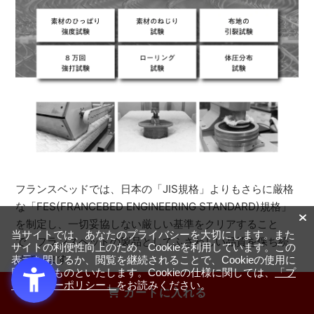
フランスベッドでは、日本の「JIS規格」よりもさらに厳格
な「FES(FRANCEBED ENGINEERING STANDARD)規格」
を制定し、一切妥協しない厳しい基準をクリアすること
当サイトでは、あなたのプライバシーを大切にします。また
で、フランスベッドの製品としてふさわしい品質を保ち続
サイトの利便性向上のため、Cookieを利用しています。この
けています。
表示を閉じるか、閲覧を継続されることで、Cookieの使用に
同意するものといたします。Cookieの仕様に関しては、
「プ
ライバシーポリシー」
をお読みください。
※一部、輸入商品も取り扱っております。
カートに入れる