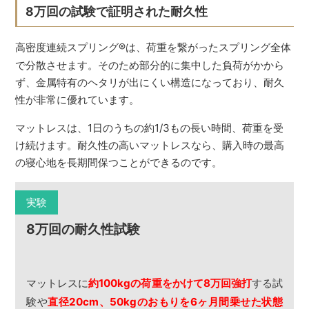
8万回の試験で証明された耐久性
高密度連続スプリング
®
は、荷重を繋がったスプリング全体
で分散させます。そのため部分的に集中した負荷がかから
ず、金属特有のヘタリが出にくい構造になっており、耐久
性が非常に優れています。
マットレスは、1日のうちの約1/3もの長い時間、荷重を受
け続けます。耐久性の高いマットレスなら、購入時の最高
の寝心地を長期間保つことができるのです。
実験
8万回の耐久性試験
マットレスに
約100kgの荷重をかけて8万回強打
する試
験や
直径20cm、50kgのおもりを6ヶ月間乗せた状態