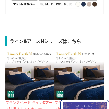
ライン&アースNシリーズはこちら
フランスベッド ライン&アー
フランスベッド ライン&アー
フ
スN 掛けふとんカバー
スN ピロケース
ス