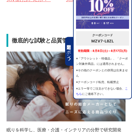
クーポンコード
徹底的な試験と品質管理で安心の選択
MZV7-L8ZL
期間限定クーポン
有効期限：8月8日(土)～8月17日(月)
※「アウトレット・特価品」、「クーポ
ン対象外商品」には適用されません。
※その他のクーポンとの併用は出来ませ
ん
※クーポンコード転売、転載禁止
※エラー等でご注文ができない場合、
こ
ちら
にご連絡下さい。
眠りを科学し、医療・介護・インテリアの分野で研究開発