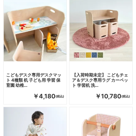
こどもデスク専用デスクマッ
【入荷時期未定】 こどもチェ
ト 4種類 机 子ども用 学習 保
ア＆デスク専用ラグ カーペッ
育園 幼稚…
ト 学習机 洗…
￥4,180
￥10,780