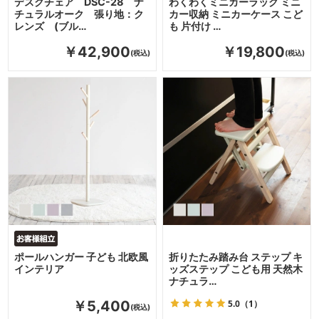
デスクチェア DSC-28 ナ
わくわくミニカーラック ミニ
チュラルオーク 張り地：ク
カー収納 ミニカーケース こど
レンズ (ブル…
も 片付け …
￥42,900
￥19,800
ポールハンガー 子ども 北欧風
折りたたみ踏み台 ステップ キ
インテリア
ッズステップ こども用 天然木
ナチュラ…
5.0
（1）
￥5,400