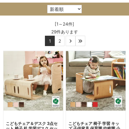
[1～24件]
29
件あります
1
2
こどもチェア＆デスク 3点セ
こどもチェア 椅子 学習 キッ
ット 椅子 机 学習デスク セッ
ズ 子供家具 保育園 幼稚園 小