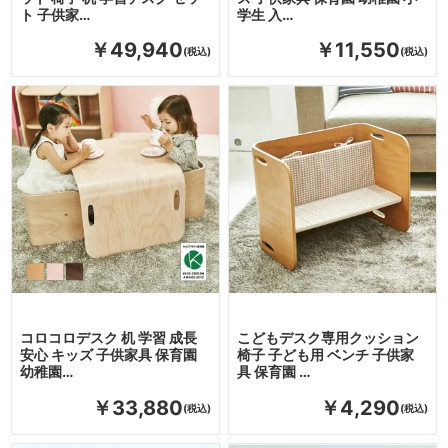
ト 子供家…
学生 入…
￥49,940
￥11,550
コロコロデスク 机 学習 成長
こどもデスク専用クッション
安心 キッズ 子供家具 保育園
椅子 子ども用 ベンチ 子供家
幼稚園…
具 保育園 …
￥33,880
￥4,290