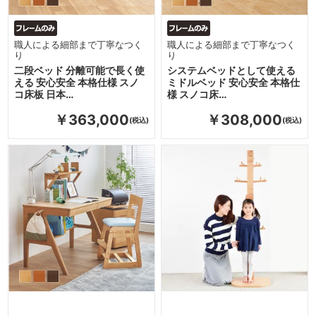
職人による細部まで丁寧なつく
職人による細部まで丁寧なつく
り
り
二段ベッド 分離可能で長く使
システムベッドとして使える
える 安心安全 本格仕様 スノ
ミドルベッド 安心安全 本格仕
コ床板 日本…
様 スノコ床…
￥363,000
￥308,000