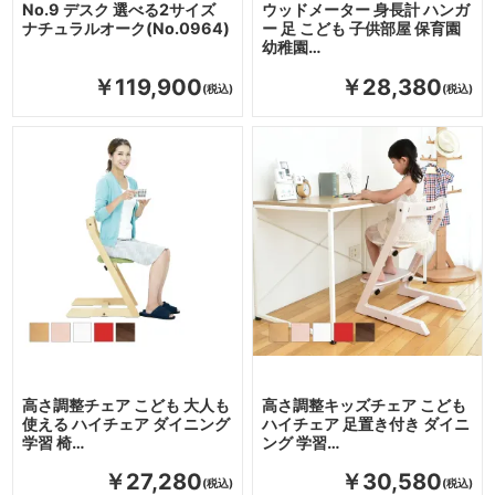
No.9 デスク 選べる2サイズ
ウッドメーター 身長計 ハンガ
ナチュラルオーク(No.0964)
ー 足 こども 子供部屋 保育園
幼稚園…
￥119,900
￥28,380
高さ調整チェア こども 大人も
高さ調整キッズチェア こども
使える ハイチェア ダイニング
ハイチェア 足置き付き ダイニ
学習 椅…
ング 学習…
￥27,280
￥30,580