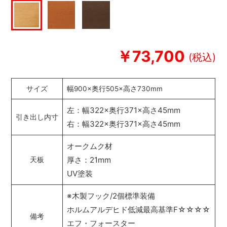
￥73,700
サイズ
幅900×奥行505×高さ730mm
左：幅322×奥行371×高さ45mm
引き出し内寸
右：幅322×奥行371×高さ45mm
オークムク材
厚さ：21mm
天板
UV塗装
※木製フック/2個標準装備
ホルムアルデヒド低減最高基準F☆☆☆☆
備考
エフ・フォースター