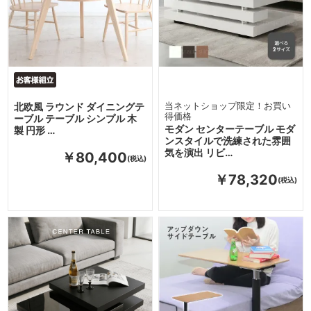
北欧風 ラウンド ダイニングテ
当ネットショップ限定！お買い
得価格
ーブル テーブル シンプル 木
モダン センターテーブル モダ
製 円形 …
ンスタイルで洗練された雰囲
気を演出 リビ…
￥80,400
￥78,320