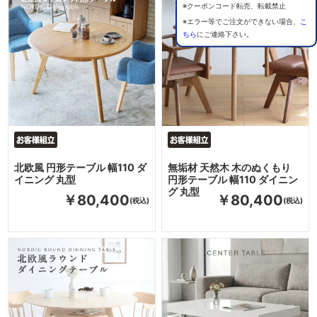
※クーポンコード転売、転載禁止
※エラー等でご注文ができない場合、
こ
ちら
にご連絡下さい。
北欧風 円形テーブル 幅110 ダ
無垢材 天然木 木のぬくもり
イニング 丸型
円形テーブル 幅110 ダイニン
グ 丸型
￥80,400
￥80,400