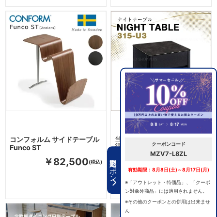
コンフォルム サイドテーブル
当ネットショップ限定！お買い
クーポンコード
得価格
Funco ST
MZV7-L8ZL
スペインセラミック 引出付き
期間限定クーポン
￥82,500
ナイトテーブル
有効期限：8月8日(土)～8月17日(月)
￥81,840
※「アウトレット・特価品」、「クーポ
ン対象外商品」には適用されません。
※その他のクーポンとの併用は出来ませ
ん