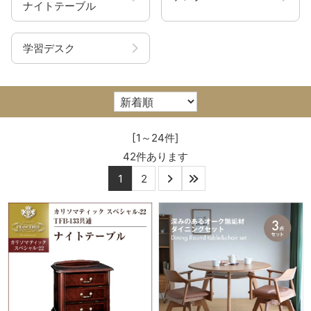
ナイトテーブル
学習デスク
[1～24件]
42
件あります
1
2