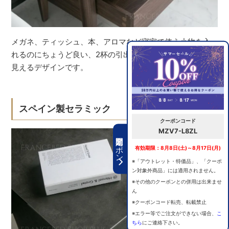
メガネ、ティッシュ、本、アロマなど寝室で使う小物を入
れるのにちょうど良い、2杯の引出し。引出しの中も木目が
見えるデザインです。
スペイン製セラミック
クーポンコード
MZV7-L8ZL
期間限定クーポン
有効期限：8月8日(土)～8月17日(月)
※「アウトレット・特価品」、「クーポ
ン対象外商品」には適用されません。
※その他のクーポンとの併用は出来ませ
ん
※クーポンコード転売、転載禁止
※エラー等でご注文ができない場合、
こ
ちら
にご連絡下さい。