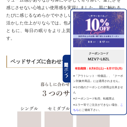
感じさせない心地よい使用感を実現しました。 肌に触れる
たびに感じるなめらかでやさしいタッチは、繊維の質感を
活かした仕上がりならでは。包み込まれるような安心感と
ともに、毎日の眠りをより上質で快適なものへと導きま
す。
クーポンコード
MZV7-L8ZL
ベッドサイズに合わせて選べるサイズ展開
期間限定クーポン
有効期限：8月8日(土)～8月17日(月)
※「アウトレット・特価品」、「クーポ
ン対象外商品」には適用されません。
※その他のクーポンとの併用は出来ませ
ん
※クーポンコード転売、転載禁止
※エラー等でご注文ができない場合、
こ
ちら
にご連絡下さい。