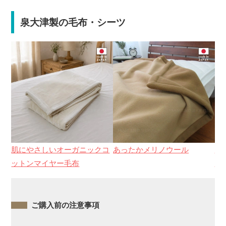
泉大津製の毛布・シーツ
肌にやさしいオーガニックコ
あったかメリノウール
な
ットンマイヤー毛布
シ
ご購入前の注意事項