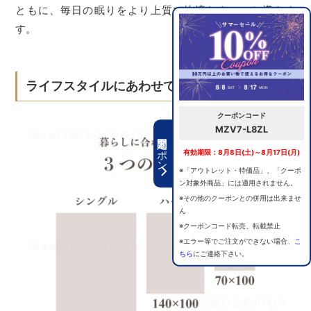
ともに、毎日の眠りをより上質で快適なものへと導きま
す。
ライフスタイルにあわせて選べるサイズ
クーポンコード
MZV7-L8ZL
期間限定クーポン
有効期限：8月8日(土)～8月17日(月)
※「アウトレット・特価品」、「クーポ
ン対象外商品」には適用されません。
※その他のクーポンとの併用は出来ませ
ん
※クーポンコード転売、転載禁止
※エラー等でご注文ができない場合、
こ
ちら
にご連絡下さい。