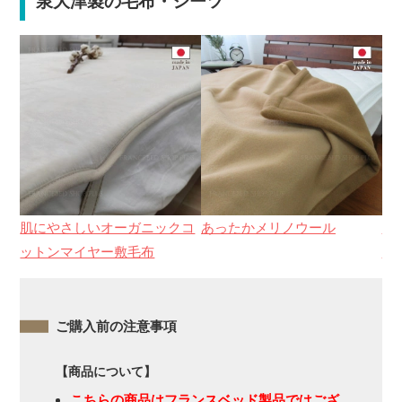
泉大津製の毛布・シーツ
肌にやさしいオーガニックコ
あったかメリノウール
な
ットンマイヤー敷毛布
シ
ご購入前の注意事項
【商品について】
こちらの商品はフランスベッド製品ではござ