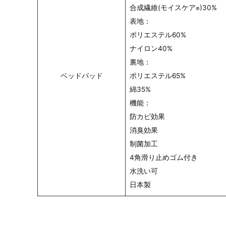
合成繊維(モイスケア
)30%
®
表地：
ポリエステル60%
ナイロン40%
裏地：
ベッドパッド
ポリエステル65%
綿35%
機能：
防カビ効果
消臭効果
制菌加工
4角滑り止めゴム付き
水洗い可
日本製