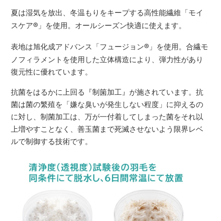
夏は湿気を放出、冬温もりをキープする高性能繊維「モイ
スケア
®
」を使用。オールシーズン快適に使えます。
表地は旭化成アドバンス「フュージョン
®
」を使用。合繊モ
ノフィラメントを使用した立体構造により、弾力性があり
復元性に優れています。
抗菌をはるかに上回る『制箘加工』が施されています。抗
菌は菌の繁殖を「嫌な臭いが発生しない程度」に抑えるの
に対し、制菌加工は、万が一付着してしまった菌をそれ以
上増やすことなく、善玉菌まで死滅させないよう限界レベ
ルで制御する技術です。