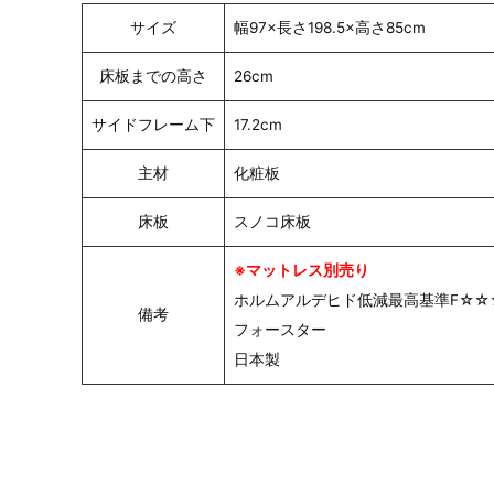
サイズ
幅97×長さ198.5×高さ85cm
床板までの高さ
26cm
サイドフレーム下
17.2cm
主材
化粧板
床板
スノコ床板
※マットレス別売り
ホルムアルデヒド低減最高基準F☆☆
備考
フォースター
日本製