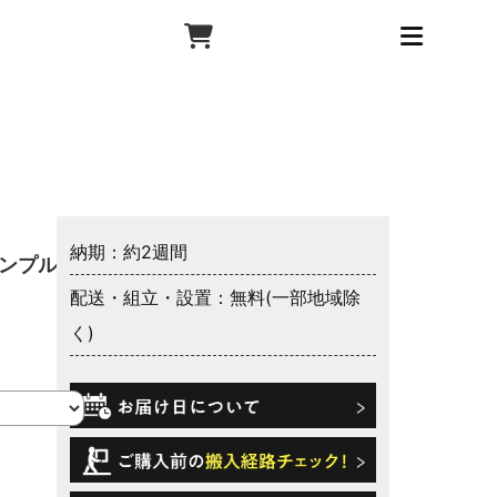
納期：約2週間
シンプルな
配送・組立・設置：無料(一部地域除
く)