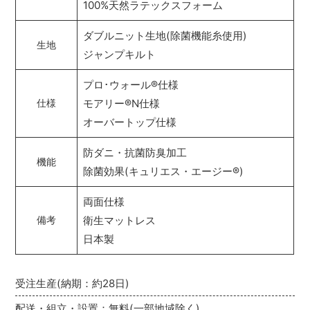
100%天然ラテックスフォーム
ダブルニット生地(除菌機能糸使用)
生地
ジャンプキルト
プロ･ウォール
®
仕様
モアリー
®
N仕様
仕様
オーバートップ仕様
防ダニ・抗菌防臭加工
機能
除菌効果(キュリエス・エージー
®
)
両面仕様
衛生マットレス
備考
日本製
受注生産(納期：約28日)
配送・組立・設置：無料(一部地域除く)