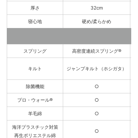
厚さ
32cm
寝心地
硬め/柔らかめ
スプリング
高密度連続スプリング
®
キルト
ジャンプキルト（ホシガタ）
除菌機能
○
プロ・ウォール
®
○
羊毛綿
○
海洋プラスチック対策
○
再生ポリエステル綿