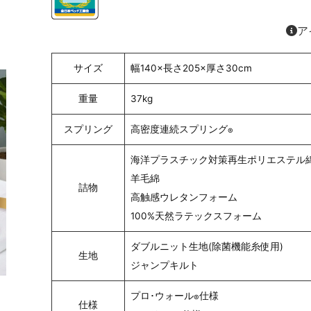
ア
サイズ
幅140×長さ205×厚さ30cm
重量
37kg
スプリング
高密度連続スプリング
®
海洋プラスチック対策再生ポリエステル
羊毛綿
詰物
高触感ウレタンフォーム
100%天然ラテックスフォーム
ダブルニット生地(除菌機能糸使用)
生地
ジャンプキルト
プロ･ウォール
仕様
®
仕様