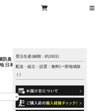
受注生産(納期：約28日)
菌防臭 防
地 日本製
配送・組立・設置：無料(一部地域除
く)