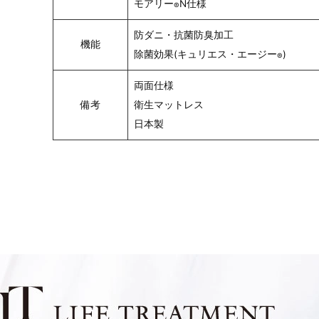
モアリー
N仕様
®
防ダニ・抗菌防臭加工
機能
除菌効果(キュリエス・エージー
)
®
両面仕様
備考
衛生マットレス
日本製