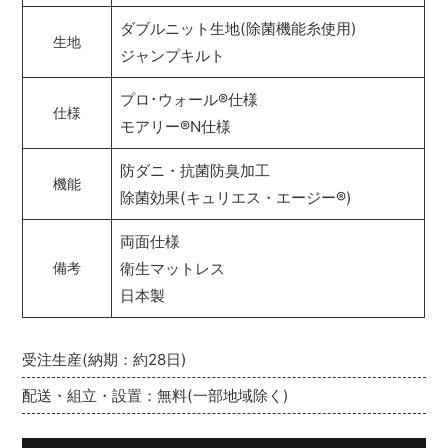
ダブルニット生地(除菌機能糸使用)
生地
ジャンプキルト
プロ･ウォール
®
仕様
仕様
モアリー
®
N仕様
防ダニ・抗菌防臭加工
機能
除菌効果(キュリエス・エージー
®
)
両面仕様
衛生マットレス
備考
日本製
受注生産(納期：約28日)
配送・組立・設置：無料(一部地域除く)