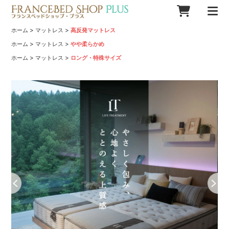
>
>
ホーム
マットレス
高反発マットレス
>
>
ホーム
マットレス
やや柔らかめ
>
>
ホーム
マットレス
ロング・特殊サイズ