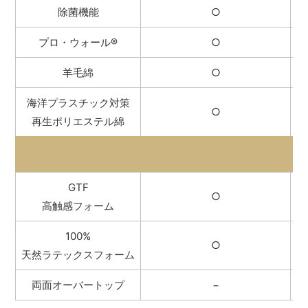
除菌機能
○
プロ・ウォール
®
○
羊毛綿
○
海洋プラスチック対策
○
再生ポリエステル綿
GTF
○
高触感フォーム
100%
○
天然ラテックスフォーム
両面オーバートップ
−