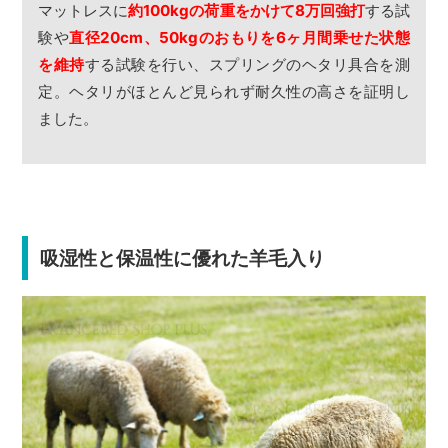
マットレスに
約100kgの荷重をかけて8万回強打
する試
験や
直径20cm、50kgのおもりを6ヶ月間乗せた状態
を維持
する試験を行い、スプリングのヘタリ具合を測
定。ヘタリがほとんど見られず耐久性の高さを証明し
ました。
吸湿性と保温性に優れた羊毛入り