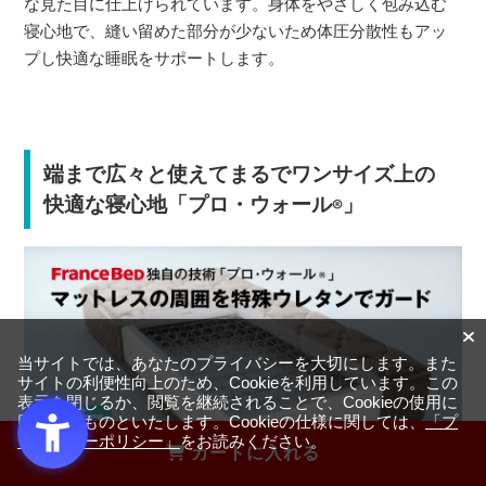
な見た目に仕上げられています。身体をやさしく包み込む
寝心地で、縫い留めた部分が少ないため体圧分散性もアッ
プし快適な睡眠をサポートします。
端まで広々と使えてまるでワンサイズ上の
快適な寝心地「プロ・ウォール
」
®
当サイトでは、あなたのプライバシーを大切にします。また
サイトの利便性向上のため、Cookieを利用しています。この
表示を閉じるか、閲覧を継続されることで、Cookieの使用に
同意するものといたします。Cookieの仕様に関しては、
「プ
ライバシーポリシー」
をお読みください。
カートに入れる