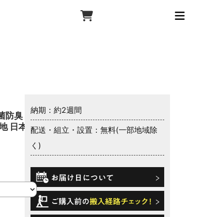
納期：約2週間
菌防臭 防
地 日本製
配送・組立・設置：無料(一部地域除
く)