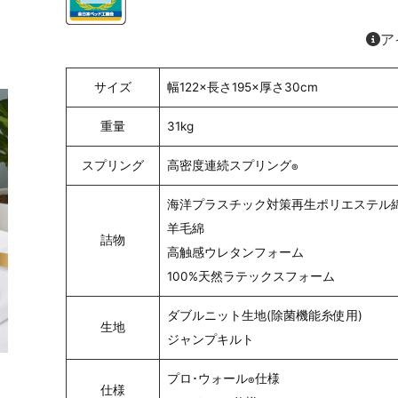
ア
サイズ
幅122×長さ195×厚さ30cm
重量
31kg
スプリング
高密度連続スプリング
®
海洋プラスチック対策再生ポリエステル
羊毛綿
詰物
高触感ウレタンフォーム
100%天然ラテックスフォーム
ダブルニット生地(除菌機能糸使用)
生地
ジャンプキルト
プロ･ウォール
仕様
®
仕様