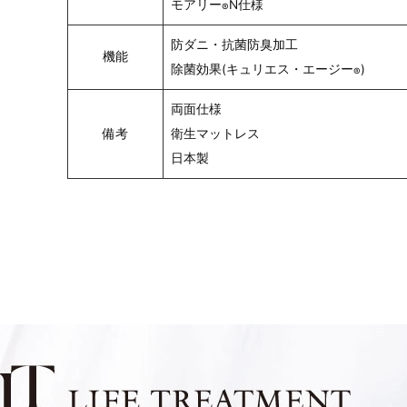
モアリー
N仕様
®
防ダニ・抗菌防臭加工
機能
除菌効果(キュリエス・エージー
)
®
両面仕様
備考
衛生マットレス
日本製