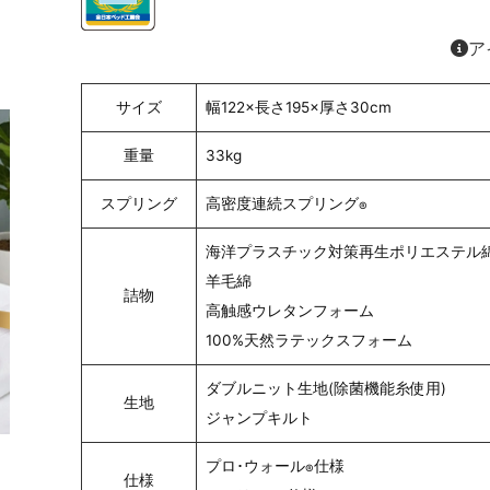
ア
サイズ
幅122×長さ195×厚さ30cm
重量
33kg
スプリング
高密度連続スプリング
®
海洋プラスチック対策再生ポリエステル
羊毛綿
詰物
高触感ウレタンフォーム
100%天然ラテックスフォーム
ダブルニット生地(除菌機能糸使用)
生地
ジャンプキルト
プロ･ウォール
仕様
®
仕様