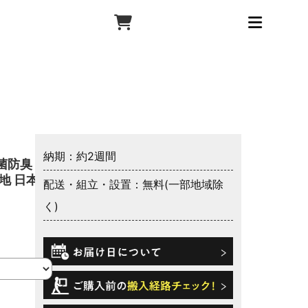
納期：約2週間
菌防臭 防
地 日本製
配送・組立・設置：無料(一部地域除
く)