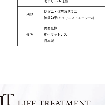
モアリー
N仕様
®
防ダニ・抗菌防臭加工
機能
除菌効果(キュリエス・エージー
)
®
両面仕様
備考
衛生マットレス
日本製