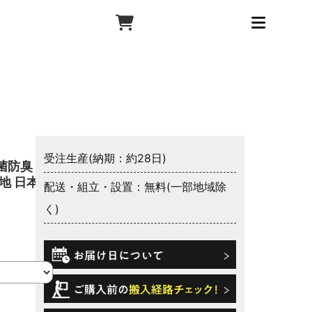
受注生産(納期：約28日)
菌防臭 防
地 日本製
配送・組立・設置：無料(一部地域除
く)