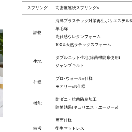
スプリング
高密度連続スプリング
®
海洋プラスチック対策再生ポリエステル
羊毛綿
詰物
高触感ウレタンフォーム
100%天然ラテックスフォーム
ダブルニット生地(除菌機能糸使用)
生地
ジャンプキルト
プロ･ウォール
仕様
®
仕様
モアリー
N仕様
®
防ダニ・抗菌防臭加工
機能
除菌効果(キュリエス・エージー
)
®
両面仕様
備考
衛生マットレス